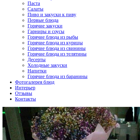
Паста
Салаты
Пиво и закуски к пиву
Первые блюда
Горячие закуски
Гарниры и соусы
Горячие блюда из рыбы
Горячие блюда из курицы
Горячие блюда из свинины
Горячие блюда из телятины
Десерты
Холодные закуски
Напитки
Горячие блюда из баранины
Фотогалерея блюд
Интерьер
Отзывы
Контакты